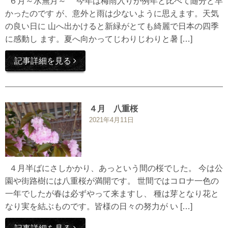
６月～水無月～ 今年は梅雨入りが例年と比べて随分と早
かったのです が、意外と雨は少ないように思えます。天気
の良い日に 山へ出かけると新緑がとても綺麗で日本の四季
に感動し ます。夏へ向かってじわりじわりと暑 […]
記事詳細を見る
４月 八重桜
2021年4月11日
４月半ばにさしかかり、あっという間の桜でした。 今は公
園や街路樹には八重桜が満開です。 世間ではコロナ一色の
一年でしたが春は必ずやって来ますし、 種は芽となり花と
なり実を結ぶものです。皆様の日々の努力が い […]