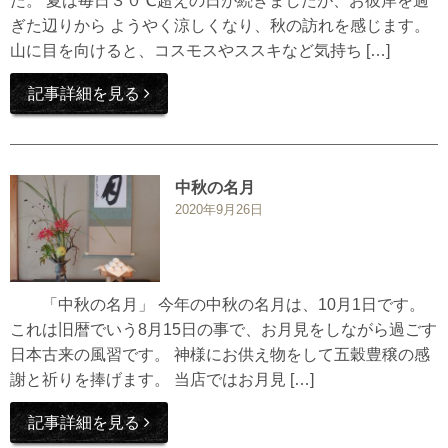
た。 夏は毎日３０℃超えの日が続きましたが、お彼岸を過
ぎた辺りから ようやく涼しくなり、秋の訪れを感じます。
山に目を向けると、コスモスやススキなど気持ち […]
記事詳細を見る
中秋の名月
2020年9月26日
「中秋の名月」 今年の中秋の名月は、10月1日です。
これは旧暦でいう8月15日の事で、お月見をしながら過ごす
日本古来の風習です。 神様にお供え物をして五穀豊穣の感
謝と祈りを捧げます。 当店ではお月見 […]
記事詳細を見る