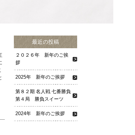
最近の投稿
紅
２０２６年 新年のご挨
に
拶
こ
2025年 新年のご挨拶
と
第８２期 名人戦 七番勝負
第４局 勝負スイーツ
2024年 新年のご挨拶