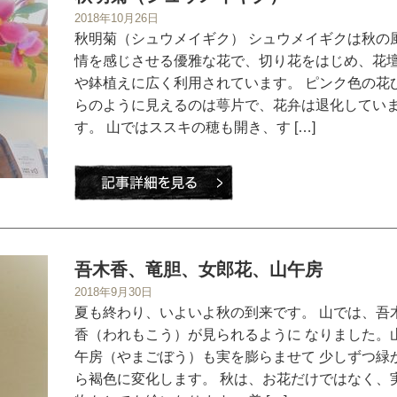
2018年10月26日
秋明菊（シュウメイギク） シュウメイギクは秋の
情を感じさせる優雅な花で、切り花をはじめ、花
や鉢植えに広く利用されています。 ピンク色の花
らのように見えるのは萼片で、花弁は退化してい
す。 山ではススキの穂も開き、す […]
吾木香、竜胆、女郎花、山午房
2018年9月30日
夏も終わり、いよいよ秋の到来です。 山では、吾
香（われもこう）が見られるように なりました。
午房（やまごぼう）も実を膨らませて 少しずつ緑
ら褐色に変化します。 秋は、お花だけではなく、