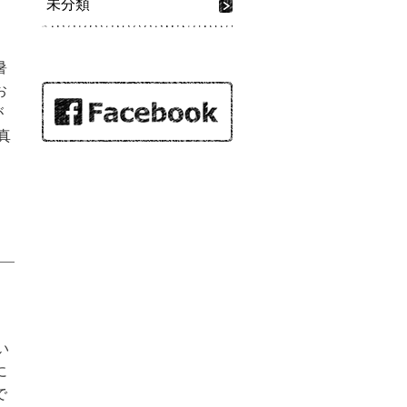
未分類
暑
お
が
真
い
に
で