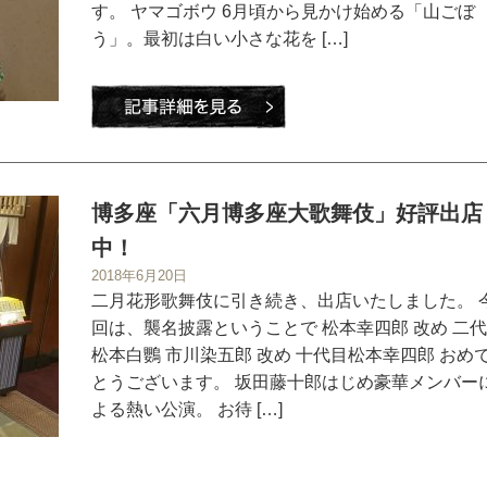
す。 ヤマゴボウ 6月頃から見かけ始める「山ごぼ
う」。最初は白い小さな花を […]
博多座「六月博多座大歌舞伎」好評出店
中！
2018年6月20日
二月花形歌舞伎に引き続き、出店いたしました。 
回は、襲名披露ということで 松本幸四郎 改め 二
松本白鸚 市川染五郎 改め 十代目松本幸四郎 おめ
とうございます。 坂田藤十郎はじめ豪華メンバー
よる熱い公演。 お待 […]