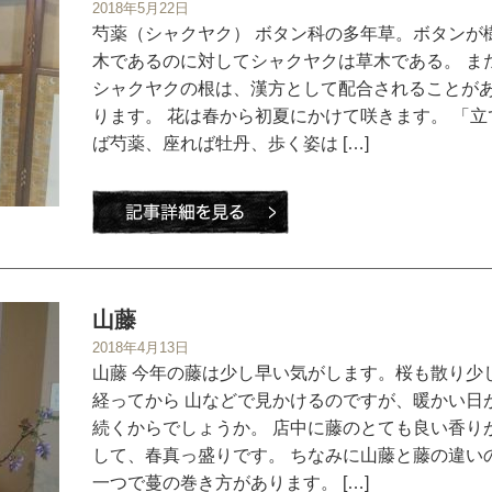
2018年5月22日
芍薬（シャクヤク） ボタン科の多年草。ボタンが
木であるのに対してシャクヤクは草木である。 ま
シャクヤクの根は、漢方として配合されることが
ります。 花は春から初夏にかけて咲きます。 「立
ば芍薬、座れば牡丹、歩く姿は […]
山藤
2018年4月13日
山藤 今年の藤は少し早い気がします。桜も散り少
経ってから 山などで見かけるのですが、暖かい日
続くからでしょうか。 店中に藤のとても良い香り
して、春真っ盛りです。 ちなみに山藤と藤の違い
一つで蔓の巻き方があります。 […]